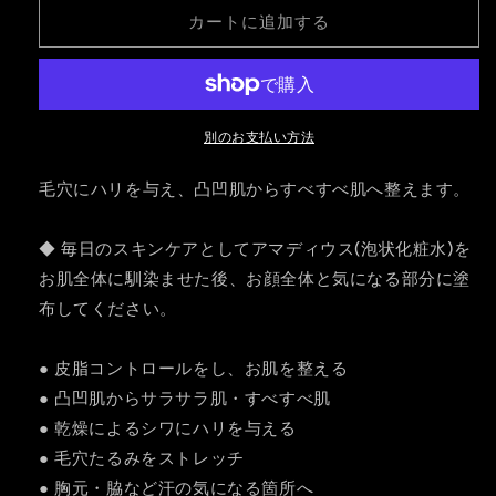
パ
パ
カートに追加する
テ
テ
47.
47.
30g
30g
の
の
数
数
別のお支払い方法
量
量
を
を
毛穴にハリを与え、凸凹肌からすべすべ肌へ整えます。
減
増
ら
や
◆ 毎日のスキンケアとしてアマディウス(泡状化粧水)を
す
す
お肌全体に馴染ませた後、お顔全体と気になる部分に塗
布してください。
● 皮脂コントロールをし、お肌を整える
● 凸凹肌からサラサラ肌・すべすべ肌
● 乾燥によるシワにハリを与える
● 毛穴たるみをストレッチ
● 胸元・脇など汗の気になる箇所へ