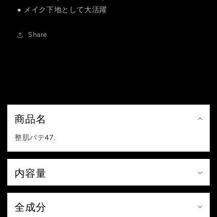
● メイク下地として大活躍
Share
折
り
商品名
た
整肌パテ47.
た
み
内容量
可
能
全成分
な