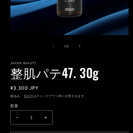
モ
ー
の
1
/
2
ダ
ル
で
JAPAN BEAUTY
メ
整肌パテ47. 30g
デ
ィ
ア
(1)
通
¥3,300 JPY
を
常
開
税込み。
配送料
はチェックアウト時に計算されます。
く
価
数量
格
整
整
肌
肌