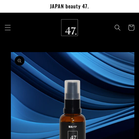
コンテ
JAPAN beauty 47.
ンツに
進む
カ
ー
ト
商品情
報にス
キップ